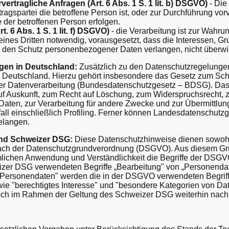
ertragliche Anfragen (Art. 6 Abs. 1 S. 1 lit. b) DSGVO)
- Die 
tragspartei die betroffene Person ist, oder zur Durchführung v
ge der betroffenen Person erfolgen.
t. 6 Abs. 1 S. 1 lit. f) DSGVO)
- die Verarbeitung ist zur Wahru
eines Dritten notwendig, vorausgesetzt, dass die Interessen, G
ie den Schutz personenbezogener Daten verlangen, nicht überw
gen in Deutschland:
Zusätzlich zu den Datenschutzregelunge
Deutschland. Hierzu gehört insbesondere das Gesetz zum Sch
er Datenverarbeitung (Bundesdatenschutzgesetz – BDSG). Da
f Auskunft, zum Recht auf Löschung, zum Widerspruchsrecht, z
ten, zur Verarbeitung für andere Zwecke und zur Übermittlung
all einschließlich Profiling. Ferner können Landesdatenschutz
elangen.
nd Schweizer DSG:
Diese Datenschutzhinweise dienen sowohl 
h der Datenschutzgrundverordnung (DSGVO). Aus diesem Grund
umlichen Anwendung und Verständlichkeit die Begriffe der DSG
eizer DSG verwendeten Begriffe „Bearbeitung" von „Personenda
Personendaten" werden die in der DSGVO verwendeten Begriff
e "berechtigtes Interesse" und "besondere Kategorien von Dat
doch im Rahmen der Geltung des Schweizer DSG weiterhin nac