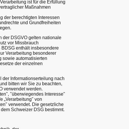
Verarbeitung ist für die Erfüllung
orvertraglicher Maßnahmen
ng der berechtigten Interessen
rundrechte und Grundfreiheiten
iegen.
n der DSGVO gelten nationale
utz vor Missbrauch
s BDSG enthält insbesondere
ur Verarbeitung besonderer
 sowie automatisierten
gesetze der einzelnen
der Informationserteilung nach
 bitten wir Sie zu beachten,
VO verwendet werden.
ten", "überwiegendes Interesse"
e „Verarbeitung" von
en" verwendet. Die gesetzliche
h dem Schweizer DSG bestimmt.