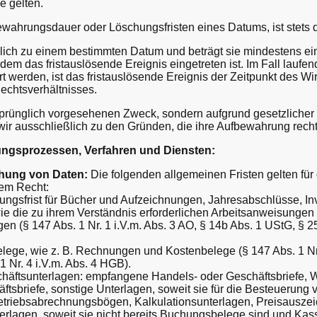
e gelten.
ahrungsdauer oder Löschungsfristen eines Datums, ist stets di
klich zu einem bestimmten Datum und beträgt sie mindestens ein 
em das fristauslösende Ereignis eingetreten ist. Im Fall laufend
 werden, ist das fristauslösende Ereignis der Zeitpunkt des 
echtsverhältnisses.
rsprünglich vorgesehenen Zweck, sondern aufgrund gesetzliche
ir ausschließlich zu den Gründen, die ihre Aufbewahrung recht
tungsprozessen, Verfahren und Diensten:
hung von Daten:
Die folgenden allgemeinen Fristen gelten fü
em Recht:
ungsfrist für Bücher und Aufzeichnungen, Jahresabschlüsse, In
ie die zu ihrem Verständnis erforderlichen Arbeitsanweisungen
en (§ 147 Abs. 1 Nr. 1 i.V.m. Abs. 3 AO, § 14b Abs. 1 UStG, § 25
lege, wie z. B. Rechnungen und Kostenbelege (§ 147 Abs. 1 Nr. 
 Nr. 4 i.V.m. Abs. 4 HGB).
chäftsunterlagen: empfangene Handels- oder Geschäftsbriefe,
tsbriefe, sonstige Unterlagen, soweit sie für die Besteuerung 
etriebsabrechnungsbögen, Kalkulationsunterlagen, Preisausze
lagen, soweit sie nicht bereits Buchungsbelege sind und Kassen