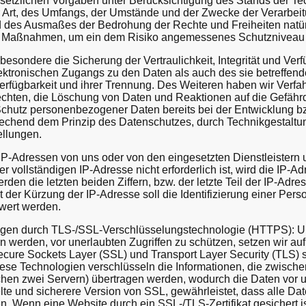
setzlichen Vorgaben unter Berücksichtigung des Stands der Tec
 Art, des Umfangs, der Umstände und der Zwecke der Verarbeit
nd des Ausmaßes der Bedrohung der Rechte und Freiheiten natü
he Maßnahmen, um ein dem Risiko angemessenes Schutzniveau 
ondere die Sicherung der Vertraulichkeit, Integrität und Verf
ektronischen Zugangs zu den Daten als auch des sie betreffende
rfügbarkeit und ihrer Trennung. Des Weiteren haben wir Verfahr
hten, die Löschung von Daten und Reaktionen auf die Gefährd
 Schutz personenbezogener Daten bereits bei der Entwicklung 
rechend dem Prinzip des Datenschutzes, durch Technikgestaltu
ellungen.
IP-Adressen von uns oder von den eingesetzten Dienstleistern 
 vollständigen IP-Adresse nicht erforderlich ist, wird die IP-Ad
den die letzten beiden Ziffern, bzw. der letzte Teil der IP-Adre
it der Kürzung der IP-Adresse soll die Identifizierung einer Per
hwert werden.
gen durch TLS-/SSL-Verschlüsselungstechnologie (HTTPS): Um 
n werden, vor unerlaubten Zugriffen zu schützen, setzen wir au
cure Sockets Layer (SSL) und Transport Layer Security (TLS) si
iese Technologien verschlüsseln die Informationen, die zwisc
hen zwei Servern) übertragen werden, wodurch die Daten vor u
kelte und sicherere Version von SSL, gewährleistet, dass alle 
. Wenn eine Website durch ein SSL-/TLS-Zertifikat gesichert is