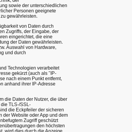
hnik, der
ung sowie der unterschiedlichen
rlicher Personen geeignete
zu gewährleisten.
ügbarkeit von Daten durch
n Zugriffs, der Eingabe, der
en eingerichtet, die eine
ung der Daten gewährleisten.
bzw. Auswahl von Hardware,
ng und durch
und Technologien verarbeitet
resse gekürzt (auch als "IP-
sse nach einem Punkt entfernt,
son anhand ihrer IP-Adresse
die Daten der Nutzer, die über
f die TLS-/SSL-
nd die Eckpfeiler der sicheren
hen der Website oder App und dem
nbefugtem Zugriff geschützt
Datenübertragungen den höchsten
t, wird dies durch die Anzeige