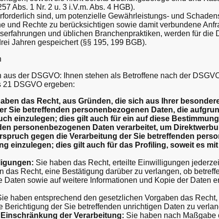
257 Abs. 1 Nr. 2 u. 3 i.V.m. Abs. 4 HGB).
 erforderlich sind, um potenzielle Gewährleistungs- und Schade
he und Rechte zu berücksichtigen sowie damit verbundene Anfr
tserfahrungen und üblichen Branchenpraktiken, werden für die 
drei Jahren gespeichert (§§ 195, 199 BGB).
n
n aus der DSGVO: Ihnen stehen als Betroffene nach der DSGVO
bis 21 DSGVO ergeben:
aben das Recht, aus Gründen, die sich aus Ihrer besonderen
r Sie betreffenden personenbezogenen Daten, die aufgrund vo
h einzulegen; dies gilt auch für ein auf diese Bestimmunge
nden personenbezogenen Daten verarbeitet, um Direktwerbu
derspruch gegen die Verarbeitung der Sie betreffenden pe
 einzulegen; dies gilt auch für das Profiling, soweit es mi
ligungen:
Sie haben das Recht, erteilte Einwilligungen jederzei
 das Recht, eine Bestätigung darüber zu verlangen, ob betreff
se Daten sowie auf weitere Informationen und Kopie der Daten 
ie haben entsprechend den gesetzlichen Vorgaben das Recht, d
e Berichtigung der Sie betreffenden unrichtigen Daten zu verla
Einschränkung der Verarbeitung:
Sie haben nach Maßgabe d