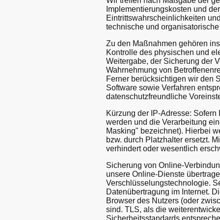
Wir treffen nach Maßgabe der ge
Implementierungskosten und der
Eintrittswahrscheinlichkeiten u
technische und organisatorisc
Zu den Maßnahmen gehören insbes
Kontrolle des physischen und el
Weitergabe, der Sicherung der Ve
Wahrnehmung von Betroffenenrec
Ferner berücksichtigen wir den
Software sowie Verfahren entsp
datenschutzfreundliche Voreinst
Kürzung der IP-Adresse: Sofern 
werden und die Verarbeitung einer
Masking" bezeichnet). Hierbei wer
bzw. durch Platzhalter ersetzt. M
verhindert oder wesentlich ersc
Sicherung von Online-Verbindun
unsere Online-Dienste übertrage
Verschlüsselungstechnologie. Se
Datenübertragung im Internet. D
Browser des Nutzers (oder zwisc
sind. TLS, als die weiterentwic
Sicherheitsstandards entsprechen