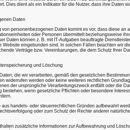
. Dies dient als ein Indikator für die Nutzer, dass ihre Daten s
genen Daten
 von personenbezogenen Daten kommt es vor, dass diese an a
sationseinheiten oder Personen übermittelt beziehungsweise ih
r Daten können z. B. mit IT-Aufgaben beauftragte Dienstleiste
ine Website eingebunden sind. In solchen Fällen beachten wir d
chende Verträge bzw. Vereinbarungen, die dem Schutz Ihrer Da
atenspeicherung und Löschung
aten, die wir verarbeiten, gemäß den gesetzlichen Bestimmun
n widerrufen werden oder keine weiteren rechtlichen Grundlage
n denen der ursprüngliche Verarbeitungszweck entfällt oder die D
bestehen, wenn gesetzliche Pflichten oder besondere Interes
rdern.
 aus handels- oder steuerrechtlichen Gründen aufbewahrt wer
echtsverfolgung oder zum Schutz der Rechte anderer natürlicher
alten zusätzliche Informationen zur Aufbewahrung und Löschun